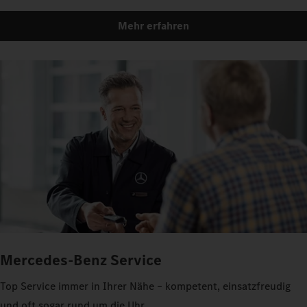
Mehr erfahren
Mercedes-Benz Service
Top Service immer in Ihrer Nähe – kompetent, einsatzfreudig
und oft sogar rund um die Uhr.ㅤㅤㅤㅤㅤㅤㅤㅤㅤㅤㅤㅤㅤㅤㅤ