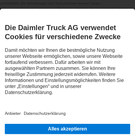
vorbehalten. Die Abbildungen und Texte können ebenso Typen,
Betreuungsleistungen, Services und Produkte enthalten, die in einzelnen Ländern
nicht angeboten werden.
Als international tätiges Unternehmen zählen Chancengleichheit, Vielfalt, Offenheit
und Respekt zu den Grundüberzeugungen der Daimler Truck AG. Dies zeigen wir in
der Art und Weise, wie wir denken, handeln und kommunizieren. Grundsätzlich
schließen alle gewählten Begriffe selbstverständlich alle Geschlechter und
Identitäten ein.
1
Assistenzsysteme können Fahrerinnen und Fahrer nur unterstützen. Die
Verantwortlichkeit für das sichere Führen des Fahrzeugs verbleibt immer in vollem
Umfang bei der Fahrerin oder dem Fahrer
2
Serienmäßig in der EU, für bestimmte Fahrzeugkonfigurationen.
3
Mit Sonderausstattung S2J kann die Deaktivierungsmöglichkeit der
Notbremssysteme Active Brake Assist 6 Plus systemseitig unterbunden werden.
4
Sonderausstattung, nur in Verbindung mit Servotwin-Lenkung,
Abstandshalteassistent, Active Brake Assist 6 Plus, Stabilitätsregelassistent und
Multimedia Cockpit Interactive 2.