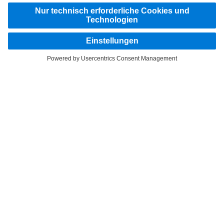
CONTACT
Mercedes-Benz Automobil AG, Zweigniederlassung
Neuendorf
Industriestrasse 23
4623 Neuendorf
PHONE:
+41 62 388 90 11
FAX:
+41 62 388 90 21
SERVICES